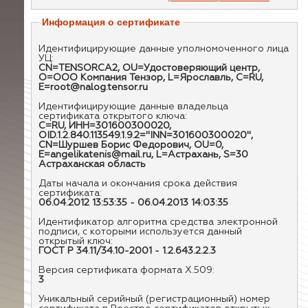
Информация о сертификате
Идентифицирующие данные уполномоченного лица
УЦ:
CN=TENSORCA2, OU=Удостоверяющий центр,
O=ООО Компания Тензор, L=Ярославль, C=RU,
E=root@nalog.tensor.ru
Идентифицирующие данные владельца
сертификата открытого ключа:
C=RU, ИНН=301600300020,
OID.1.2.840.113549.1.9.2="INN=301600300020",
CN=Шуршев Борис Федорович, OU=0,
E=angelikatenis@mail.ru, L=Астрахань, S=30
Астраханская область
Даты начала и окончания срока действия
сертификата:
06.04.2012 13:53:35 - 06.04.2013 14:03:35
Идентификатор алгоритма средства электронной
подписи, с которыми используется данный
открытый ключ:
ГОСТ Р 34.11/34.10-2001 - 1.2.643.2.2.3
Версия сертификата формата X.509:
3
Уникальный серийный (регистрационный) номер