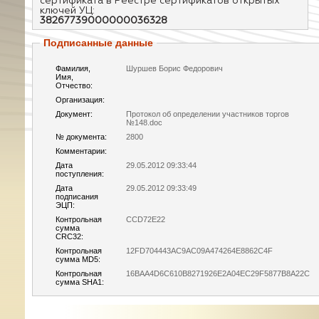
сертификата в Реестре сертификатов открытых
ключей УЦ:
38267739000000036328
Подписанные данные
Фамилия,
Шуршев Борис Федорович
Имя,
Отчество:
Организация:
Документ:
Протокол об определении участников торгов
№148.doc
№ документа:
2800
Комментарии:
Дата
29.05.2012 09:33:44
поступления:
Дата
29.05.2012 09:33:49
подписания
ЭЦП:
Контрольная
CCD72E22
сумма
CRC32:
Контрольная
12FD704443AC9AC09A474264E8862C4F
сумма MD5:
Контрольная
16BAA4D6C610B8271926E2A04EC29F5877B8A22C
сумма SHA1: