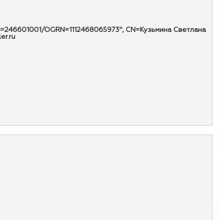
KPP=246601001/OGRN=1112468065973", CN=Кузьмина Светлана
er.ru