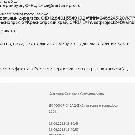
лица УЦ:
еринбург, C=RU, E=ca@sertum-pro.ru
ката открытого ключа:
альный директор, OID.1.2.840.113549.1.9.2="INN=2466245120/
ноярск, S=Красноярский край, C=RU, E=investproject24@rambl
ификата:
й подписи, с которыми используется данный открытый ключ:
р сертификата в Реестре сертификатов открытых ключей УЦ:
Кузьмина Светлана Александровна
ДОГОВОР О ЗАДАТКЕ повторные торги.docx
1838
16.04.2012 13:39:46
16.04.2012 13:40:57