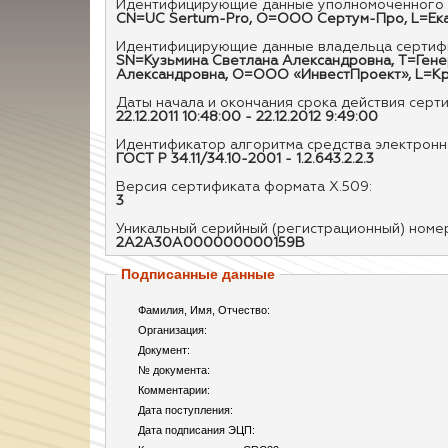
Идентифицирующие данные уполномоченного 
CN=UC Sertum-Pro, O=ООО Сертум-Про, L=Екат
Идентифицирующие данные владельца сертифи
SN=Кузьмина Светлана Александровна, T=Генер
Александровна, O=ООО «ИнвестПроект», L=Крас
Даты начала и окончания срока действия серт
22.12.2011 10:48:00 - 22.12.2012 9:49:00
Идентификатор алгоритма средства электронно
ГОСТ Р 34.11/34.10-2001 - 1.2.643.2.2.3
Версия сертификата формата X.509:
3
Уникальный серийный (регистрационный) номе
2A2A30A000000000159B
Подписанные данные
Фамилия, Имя, Отчество:
Организация:
Документ:
№ документа:
Комментарии:
Дата поступления:
Дата подписания ЭЦП: