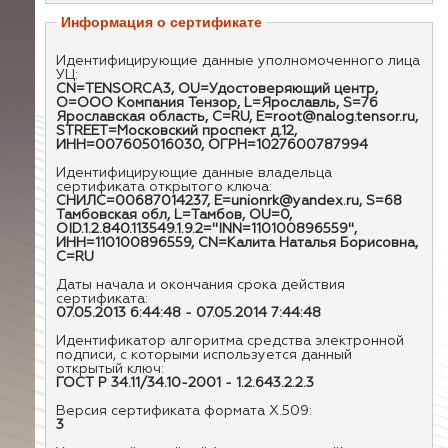
Информация о сертификате
Идентифицирующие данные уполномоченного лица
УЦ:
CN=TENSORCA3, OU=Удостоверяющий центр,
O=ООО Компания Тензор, L=Ярославль, S=76
Ярославская область, C=RU, E=root@nalog.tensor.ru,
STREET=Московский проспект д.12,
ИНН=007605016030, ОГРН=1027600787994
Идентифицирующие данные владельца
сертификата открытого ключа:
СНИЛС=00687014237, E=unionrk@yandex.ru, S=68
Тамбовская обл, L=Тамбов, OU=0,
OID.1.2.840.113549.1.9.2="INN=110100896559",
ИНН=110100896559, CN=Калита Наталья Борисовна,
C=RU
Даты начала и окончания срока действия
сертификата:
07.05.2013 6:44:48 - 07.05.2014 7:44:48
Идентификатор алгоритма средства электронной
подписи, с которыми используется данный
открытый ключ:
ГОСТ Р 34.11/34.10-2001 - 1.2.643.2.2.3
Версия сертификата формата X.509:
3