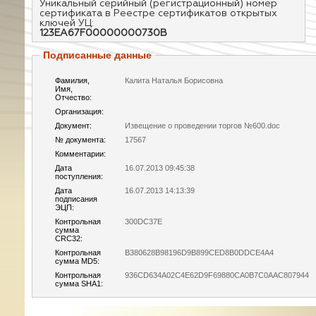
Уникальный серийный (регистрационный) номер
сертификата в Реестре сертификатов открытых
ключей УЦ:
123EA67F00000000730B
Подписанные данные
Фамилия,
Калита Наталья Борисовна
Имя,
Отчество:
Организация:
Документ:
Извещение о проведении торгов №600.doc
№ документа:
17567
Комментарии:
Дата
16.07.2013 09:45:38
поступления:
Дата
16.07.2013 14:13:39
подписания
ЭЦП:
Контрольная
300DC37E
сумма
CRC32:
Контрольная
B380628B98196D9B899CED8B0DDCE4A4
сумма MD5:
Контрольная
936CD634A02C4E62D9F69880CA0B7C0AAC807944
сумма SHA1: