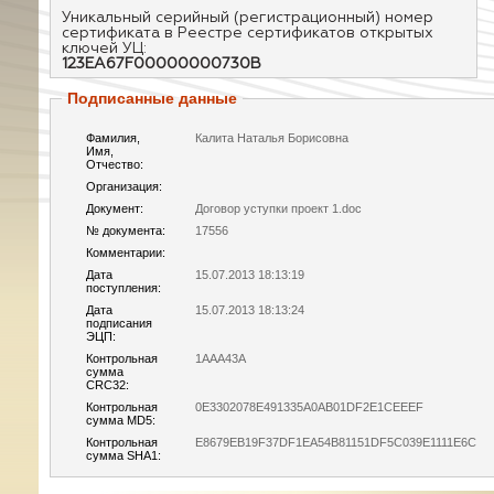
Уникальный серийный (регистрационный) номер
сертификата в Реестре сертификатов открытых
ключей УЦ:
123EA67F00000000730B
Подписанные данные
Фамилия,
Калита Наталья Борисовна
Имя,
Отчество:
Организация:
Документ:
Договор уступки проект 1.doc
№ документа:
17556
Комментарии:
Дата
15.07.2013 18:13:19
поступления:
Дата
15.07.2013 18:13:24
подписания
ЭЦП:
Контрольная
1AAA43A
сумма
CRC32:
Контрольная
0E3302078E491335A0AB01DF2E1CEEEF
сумма MD5:
Контрольная
E8679EB19F37DF1EA54B81151DF5C039E1111E6C
сумма SHA1: