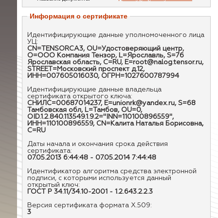
Информация о сертификате
Идентифицирующие данные уполномоченного лица
УЦ:
CN=TENSORCA3, OU=Удостоверяющий центр,
O=ООО Компания Тензор, L=Ярославль, S=76
Ярославская область, C=RU, E=root@nalog.tensor.ru,
STREET=Московский проспект д.12,
ИНН=007605016030, ОГРН=1027600787994
Идентифицирующие данные владельца
сертификата открытого ключа:
СНИЛС=00687014237, E=unionrk@yandex.ru, S=68
Тамбовская обл, L=Тамбов, OU=0,
OID.1.2.840.113549.1.9.2="INN=110100896559",
ИНН=110100896559, CN=Калита Наталья Борисовна,
C=RU
Даты начала и окончания срока действия
сертификата:
07.05.2013 6:44:48 - 07.05.2014 7:44:48
Идентификатор алгоритма средства электронной
подписи, с которыми используется данный
открытый ключ:
ГОСТ Р 34.11/34.10-2001 - 1.2.643.2.2.3
Версия сертификата формата X.509:
3