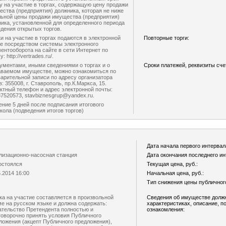
у на участие в торгах, содержащую цену продажи
ства (предприятия) должника, которая не ниже
ьной цены продажи имущества (предприятия)
ика, установленной для определенного периода
дения открытых торгов.
и на участие в торгах подаются в электронной
Повторные торги:
е посредством системы электронного
ентооборота на сайте в сети Интернет по
: http://vertrades.ru/.
ументами, иными сведениями о торгах и о
Сроки платежей, реквизиты сче
аваемом имуществе, можно ознакомиться по
арительной записи по адресу организатора
в: 355008, г. Ставрополь, пр.К.Маркса, 15.
ктный телефон и адрес электронной почты:
7520573, stavbiznesgrup@yandex.ru.
ение 5 дней после подписания итогового
кола (подведения итогов торгов)
Дата начала первого интервал
лизационно-насосная станция
Дата окончания последнего ин
остоялся
Текущая цена, руб.:
5.2014 16:00
Начальная цена, руб.:
Тип снижения цены публичног
ка на участие составляется в произвольной
Сведения об имуществе должни
е на русском языке и должна содержать:
характеристиках, описание, п
ательство Претендента полностью и
ознакомления:
говорочно принять условия Публичного
ложения (акцепт Публичного предложения),