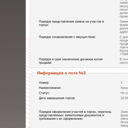
заявк
имуще
начал
должн
прове
Порядок представления заявок на участие в
Заявк
торгах:
форм
докум
адресу
Порядок ознакомления с имуществом:
С док
прод
предв
торго
Конта
+7988
Порядок и срок заключения договора купли-
В теч
продажи:
прото
Информация о лоте №3
Номер:
3
Наименование:
Кана
Статус:
Не с
Дата завершения торгов:
28.0
Порядок оформления участия в торгах, перечень
Заяв
представляемых заявителями документов и
форм
требования к их оформлению:
обяз
безо
пред