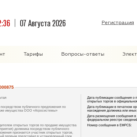
2:36
07 Августа 2026
Регистрация
нт
Тарифы
Вопросы-ответы
Элек
000875
ытая
Дата публикации сообщения о 
открытых торгов в официально
 посредством публичного предложения по
Дата публикации в печатном ор
аже имущества ООО «Агросистемы»
нахождения должника или ины
Дата размещения сообщения в
федеральном реестре сведений
дителем открытых торгов по продаже имущества
Номер сообщения в ЕФРСБ:
приятия) должника посредством публичного
ожения признается участник открытых торгов,
ый первым представил в установленный срок