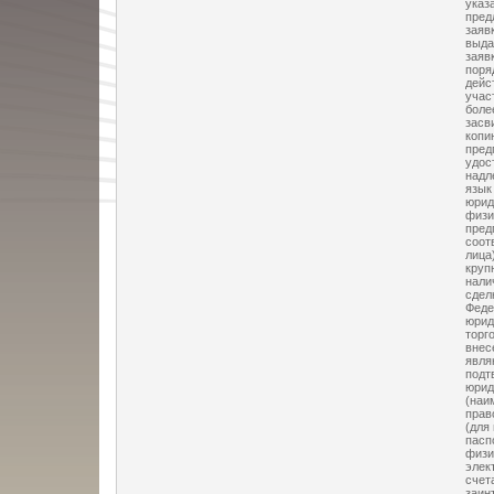
указ
пред
заяв
выда
заяв
поря
дейс
учас
боле
засв
копи
пред
удос
надл
язык
юрид
физи
пред
соот
лица
круп
нали
сдел
Феде
юрид
торг
внес
явля
подт
юрид
(наи
прав
(для
пасп
физи
элек
счет
заин