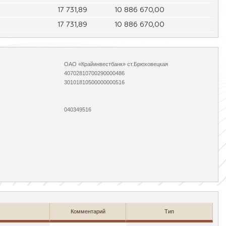
17 731,89
10 886 670,00
17 731,89
10 886 670,00
ОАО «Крайинвестбанк» ст.Брюховецкая
40702810700290000486
30101810500000000516
040349516
Комментарий
Тип