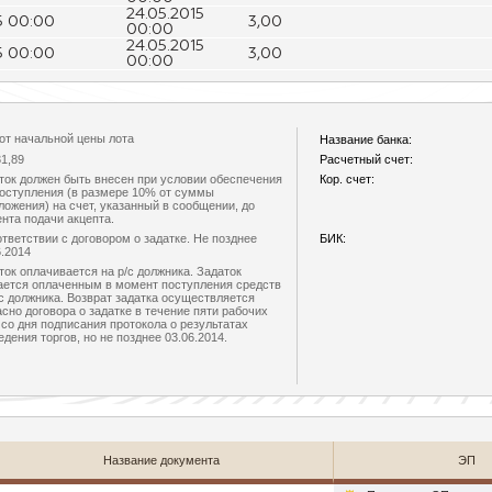
24.05.2015
5 00:00
3,00
00:00
24.05.2015
5 00:00
3,00
00:00
от начальной цены лота
Название банка:
31,89
Расчетный счет:
ток должен быть внесен при условии обеспечения
Кор. счет:
поступления (в размере 10% от суммы
ложения) на счет, указанный в сообщении, до
нта подачи акцепта.
ответствии с договором о задатке. Не позднее
БИК:
6.2014
ток оплачивается на р/с должника. Задаток
ается оплаченным в момент поступления средств
/с должника. Возврат задатка осуществляется
асно договора о задатке в течение пяти рабочих
 со дня подписания протокола о результатах
едения торгов, но не позднее 03.06.2014.
Название документа
ЭП