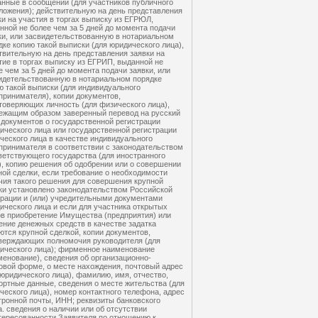
анные в сообщении (для участников публичного
ложения); действительную на день представления
ки на участия в торгах выписку из ЕГРЮЛ,
нной не более чем за 5 дней до момента подачи
ки, или засвидетельствованную в нотариальном
дке копию такой выписки (для юридического лица),
твительную на день представления заявки на
тие в торгах выписку из ЕГРИП, выданной не
е чем за 5 дней до момента подачи заявки, или
идетельствованную в нотариальном порядке
ю такой выписки (для индивидуального
принимателя), копии документов,
товеряющих личность (для физического лица),
ежащим образом заверенный перевод на русский
 документов о государственной регистрации
ического лица или государственной регистрации
ческого лица в качестве индивидуального
принимателя в соответствии с законодательством
ветствующего государства (для иностранного
), копию решения об одобрении или о совершении
ной сделки, если требование о необходимости
чия такого решения для совершения крупной
ки установлено законодательством Российской
рации и (или) учредительными документами
ического лица и если для участника открытых
ов приобретение Имущества (предприятия) или
ение денежных средств в качестве задатка
ются крупной сделкой, копии документов,
верждающих полномочия руководителя (для
ического лица); фирменное наименование
менование), сведения об организационно-
овой форме, о месте нахождения, почтовый адрес
 юридического лица), фамилию, имя, отчество,
ортные данные, сведения о месте жительства (для
ческого лица), номер контактного телефона, адрес
тронной почты, ИНН; реквизиты банковского
а. сведения о наличии или об отсутствии
тересованности Заявителя по отношению к