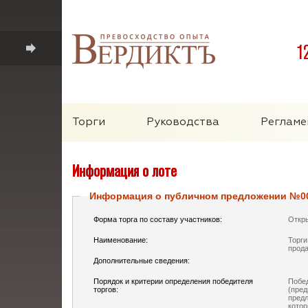
1
Торги
Руководства
Регламе
Информация о лоте
Информация о публичном предложении №0
Форма торга по составу участников:
Откр
Наименование:
Торги
прод
Дополнительные сведения:
Порядок и критерии определения победителя
Побе
торгов:
(пред
предл
котор