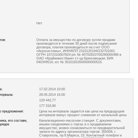
Нет
тов:
Оплата за имущество по договору купли-продажи
производится в течение 30 дней после подписания
договора, платеж производиться на счет ООО
«Агросистемы», ИНН/КПП 2310125194/232701001
ОГРН 1072310007824 р/с № 40702810700290000486 в
ОАО «Крайинвестбанк» ст-ца Брюховецкая, БИК
040349516, к/с № 30101810500000000516.
а:
17.02.2014 10:00
тервала:
28.05.2014 16:00
129 442,77
177 318,90
о предложения:
Цена на интервале задается как цена на предыдущем
интервале минус процент снижения от начальной цены
ка, его составе,
Канализационно-насосная станция. С документами,
орядок
иными сведениями о торгах и о продаваемом
имуществе, можно ознакомиться по предварительной
записи по адресу организатора торгов: 355008, г.
Ставрополь, пр.К.Маркса, 15. Контактный телефон и