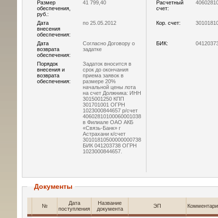
Размер
41 799,40
Расчетный
4060281
обеспечения,
счет:
руб.:
Дата
по 25.05.2012
Кор. счет:
3010181
внесения
обеспечения:
Дата
Согласно Договору о
БИК:
0412037
возврата
задатке
обеспечения:
Порядок
Задаток вносится в
внесения и
срок до окончания
возврата
приема заявок в
обеспечения:
размере 20%
начальной цены лота
на счет Должника: ИНН
3015001250 КПП
301701001 ОГРН
1023000844657 р/счет
40602810100060001038
в Филиале ОАО АКБ
«Связь-Банк» г
Астрахани к/счет
30101810500000000738
БИК 041203738 ОГРН
1023000844657.
Документы
Дата
Название
№
ЭП
Комментари
поступления
документа