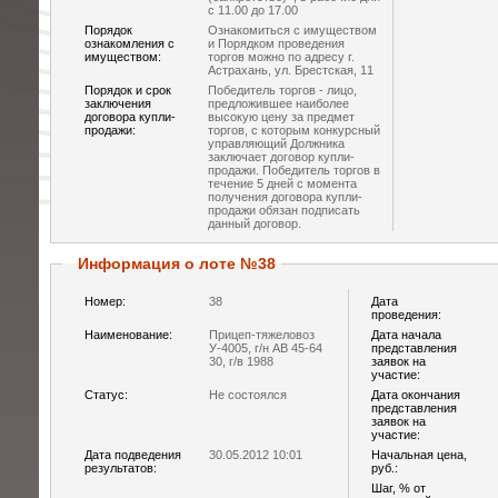
с 11.00 до 17.00
Порядок
Ознакомиться с имуществом
ознакомления с
и Порядком проведения
имуществом:
торгов можно по адресу г.
Астрахань, ул. Брестская, 11
Порядок и срок
Победитель торгов - лицо,
заключения
предложившее наиболее
договора купли-
высокую цену за предмет
продажи:
торгов, с которым конкурсный
управляющий Должника
заключает договор купли-
продажи. Победитель торгов в
течение 5 дней с момента
получения договора купли-
продажи обязан подписать
данный договор.
Информация о лоте №38
Номер:
38
Дата
проведения:
Наименование:
Прицеп-тяжеловоз
Дата начала
У-4005, г/н АВ 45-64
представления
30, г/в 1988
заявок на
участие:
Статус:
Не состоялся
Дата окончания
представления
заявок на
участие:
Дата подведения
30.05.2012 10:01
Начальная цена,
результатов:
руб.:
Шаг, % от