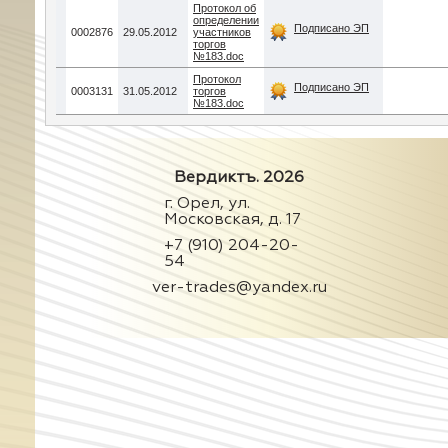
Протокол об
определении
Подписано ЭП
0002876
29.05.2012
участников
торгов
№183.doc
Протокол
Подписано ЭП
0003131
31.05.2012
торгов
№183.doc
Вердиктъ. 2026
г. Орел, ул.
Московская, д. 17
+7 (910) 204-20-
54
ver-trades@yandex.ru