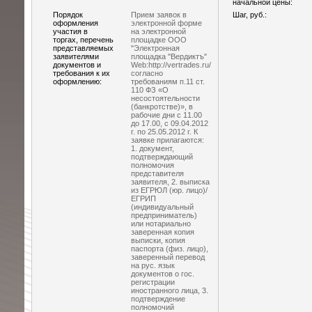
начальной цены:
Порядок
Прием заявок в
Шаг, руб.:
оформления
электронной форме
участия в
на электронной
торгах, перечень
площадке ООО
представляемых
"Электронная
заявителями
площадка "Вердиктъ"
документов и
Web:http://vertrades.ru/
требования к их
согласно
оформлению:
требованиям п.11 ст.
110 ФЗ «О
несостоятельности
(банкротстве)», в
рабочие дни с 11.00
до 17.00, с 09.04.2012
г. по 25.05.2012 г. К
заявке прилагаются:
1. документ,
подтверждающий
полномочия
представителя
заявителя, 2. выписка
из ЕГРЮЛ (юр. лицо)/
ЕГРИП
(индивидуальный
предприниматель)
или нотариально
заверенная копия
выписки, копия
паспорта (физ. лицо),
заверенный перевод
на рус. язык
документов о гос.
регистрации
иностранного лица, 3.
подтверждение
полномочий