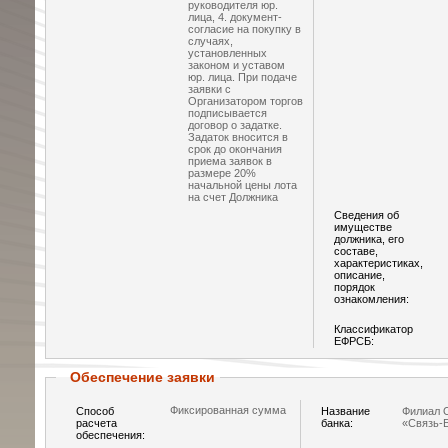
руководителя юр.
лица, 4. документ-
согласие на покупку в
случаях,
установленных
законом и уставом
юр. лица. При подаче
заявки с
Организатором торгов
подписывается
договор о задатке.
Задаток вносится в
срок до окончания
приема заявок в
размере 20%
начальной цены лота
на счет Должника
Сведения об
имуществе
должника, его
составе,
характеристиках,
описание,
порядок
ознакомления:
Классификатор
ЕФРСБ:
Обеспечение заявки
Фиксированная сумма
Способ
Название
Филиал 
расчета
банка:
«Связь-
обеспечения: