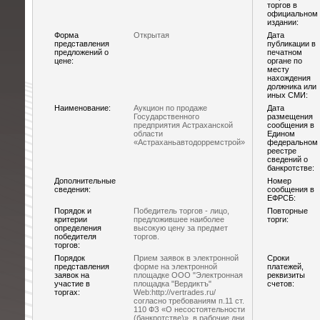
торгов в
официальном
издании:
Форма
Открытая
Дата
представления
публикации в
предложений о
печатном
цене:
органе по
месту
нахождения
должника или
иных СМИ:
Наименование:
Аукцион по продаже
Дата
Государственного
размещения
предприятия Астраханской
сообщения в
области
Едином
«Астраханьавтодорремстрой»
федеральном
реестре
сведений о
банкротстве:
Дополнительные
Номер
сведения:
сообщения в
ЕФРСБ:
Порядок и
Победитель торгов - лицо,
Повторные
критерии
предложившее наиболее
торги:
определения
высокую цену за предмет
победителя
торгов.
торгов:
Порядок
Прием заявок в электронной
Сроки
представления
форме на электронной
платежей,
заявок на
площадке ООО "Электронная
реквизиты
участие в
площадка "Вердиктъ"
счетов:
торгах:
Web:http://vertrades.ru/
согласно требованиям п.11 ст.
110 ФЗ «О несостоятельности
(банкротстве)», в рабочие дни