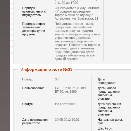
с 11.00 до 17.00
Порядок
Ознакомиться с имуществом
ознакомления с
и Порядком проведения
имуществом:
торгов можно по адресу г.
Астрахань, ул. Брестская, 11
Порядок и срок
Победитель торгов - лицо,
заключения
предложившее наиболее
договора купли-
высокую цену за предмет
продажи:
торгов, с которым конкурсный
управляющий Должника
заключает договор купли-
продажи. Победитель торгов в
течение 5 дней с момента
получения договора купли-
продажи обязан подписать
данный договор.
Информация о лоте №33
Номер:
33
Дата
проведения:
Наименование:
ГАЗ - 52-01 г/н Н 189
Дата начала
ВТ 30, г/в 1990
представления
заявок на
участие:
Статус:
Не состоялся
Дата окончания
представления
заявок на
участие:
Дата подведения
30.05.2012 10:01
Начальная цена,
результатов:
руб.:
Шаг, % от