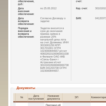
обеспечения,
счет:
руб.:
Дата
по 25.05.2012
Кор. счет:
3010181
внесения
обеспечения:
Дата
Согласно Договору о
БИК:
0412037
возврата
задатке
обеспечения:
Порядок
Задаток вносится в
внесения и
срок до окончания
возврата
приема заявок в
обеспечения:
размере 20%
начальной цены лота
на счет Должника: ИНН
3015001250 КПП
301701001 ОГРН
1023000844657 р/счет
40602810100060001038
в Филиале ОАО АКБ
«Связь-Банк» г
Астрахани к/счет
30101810500000000738
БИК 041203738 ОГРН
1023000844657.
Документы
Дата
Название
№
ЭП
Комментари
поступления
документа
Протокол об