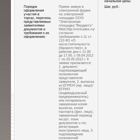
начальной цены:
Порядок
Прием заявок в
Шаг, руб.:
оформления
электронной форме
участия в
на электронной
торгах, перечень
площадке ООО
представляемых
"Электронная
заявителями
площадка "Вердиктъ"
документов и
Web:http://vertrades.ru/
требования к их
согласно
оформлению:
требованиям п.11 ст.
110 ФЗ «О
несостоятельности
(банкротстве)», в
рабочие дни с 11.00
до 17.00, с 09.04.2012
г. по 25.05.2012 г. К
заявке прилагаются:
1. документ,
подтверждающий
полномочия
представителя
заявителя, 2. выписка
из ЕГРЮЛ (юр. лицо)/
ЕГРИП
(индивидуальный
предприниматель)
или нотариально
заверенная копия
выписки, копия
паспорта (физ. лицо),
заверенный перевод
на рус. язык
документов о гос.
регистрации
иностранного лица, 3.
подтверждение
полномочий