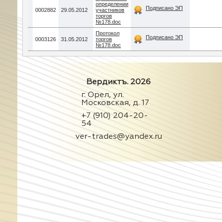
определении
Подписано ЭП
0002882
29.05.2012
участников
торгов
№178.doc
Протокол
Подписано ЭП
0003126
31.05.2012
торгов
№178.doc
Вердиктъ. 2026
г. Орел, ул.
Московская, д. 17
+7 (910) 204-20-
54
ver-trades@yandex.ru