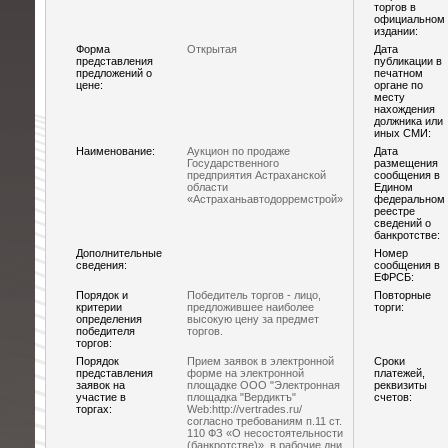
торгов в
официальном
издании:
Форма
Открытая
Дата
представления
публикации в
предложений о
печатном
цене:
органе по
месту
нахождения
должника или
иных СМИ:
Наименование:
Аукцион по продаже
Дата
Государственного
размещения
предприятия Астраханской
сообщения в
области
Едином
«Астраханьавтодорремстрой»
федеральном
реестре
сведений о
банкротстве:
Дополнительные
Номер
сведения:
сообщения в
ЕФРСБ:
Порядок и
Победитель торгов - лицо,
Повторные
критерии
предложившее наиболее
торги:
определения
высокую цену за предмет
победителя
торгов.
торгов:
Порядок
Прием заявок в электронной
Сроки
представления
форме на электронной
платежей,
заявок на
площадке ООО "Электронная
реквизиты
участие в
площадка "Вердиктъ"
счетов:
торгах:
Web:http://vertrades.ru/
согласно требованиям п.11 ст.
110 ФЗ «О несостоятельности
(банкротстве)», в рабочие дни