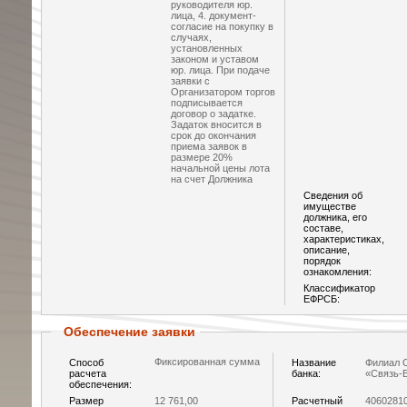
руководителя юр.
лица, 4. документ-
согласие на покупку в
случаях,
установленных
законом и уставом
юр. лица. При подаче
заявки с
Организатором торгов
подписывается
договор о задатке.
Задаток вносится в
срок до окончания
приема заявок в
размере 20%
начальной цены лота
на счет Должника
Сведения об
имуществе
должника, его
составе,
характеристиках,
описание,
порядок
ознакомления:
Классификатор
ЕФРСБ:
Обеспечение заявки
Фиксированная сумма
Способ
Название
Филиал 
расчета
банка:
«Связь-
обеспечения:
Размер
12 761,00
Расчетный
4060281