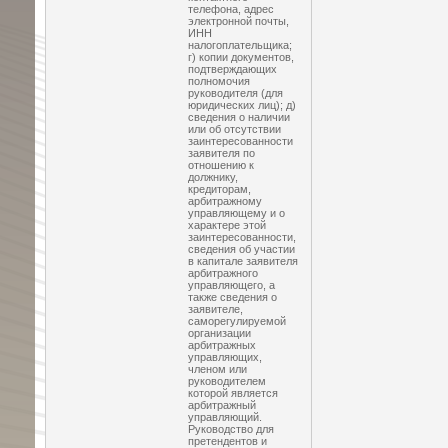
телефона, адрес
электронной почты,
ИНН
налогоплательщика;
г) копии документов,
подтверждающих
полномочия
руководителя (для
юридических лиц); д)
сведения о наличии
или об отсутствии
заинтересованности
заявителя по
отношению к
должнику,
кредиторам,
арбитражному
управляющему и о
характере этой
заинтересованности,
сведения об участии
в капитале заявителя
арбитражного
управляющего, а
также сведения о
заявителе,
саморегулируемой
организации
арбитражных
управляющих,
членом или
руководителем
которой является
арбитражный
управляющий.
Руководство для
претендентов и