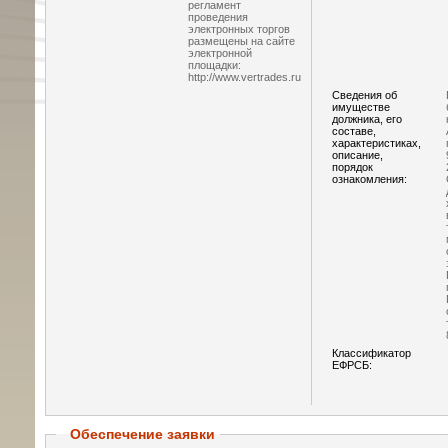
регламент
проведения
электронных торгов
размещены на сайте
электронной
площадки:
http://www.vertrades.ru
Сведения об
имуществе
должника, его
составе,
характеристиках,
описание,
порядок
ознакомления:
Классификатор
ЕФРСБ:
Обеспечение заявки