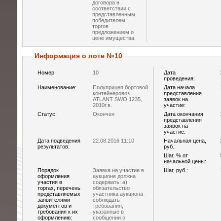
договора в
соответствии с
представленным
победителем
торгов
предложением о
цене имущества.
Информация о лоте №10
Номер:
10
Дата
проведения:
Наименование:
Полуприцеп бортовой
Дата начала
контейнеровоз
представления
ATLANT SWO 1235,
заявок на
2010г.в.
участие:
Статус:
Окончен
Дата окончания
представления
заявок на
участие:
Дата подведения
22.08.2016 11:10
Начальная цена,
результатов:
руб.:
Шаг, % от
начальной цены:
Порядок
Заявка на участие в
Шаг, руб.:
оформления
аукционе должна
участия в
содержать: а)
торгах, перечень
обязательство
представляемых
участника аукциона
заявителями
соблюдать
документов и
требования,
требования к их
указанные в
оформлению:
сообщении о