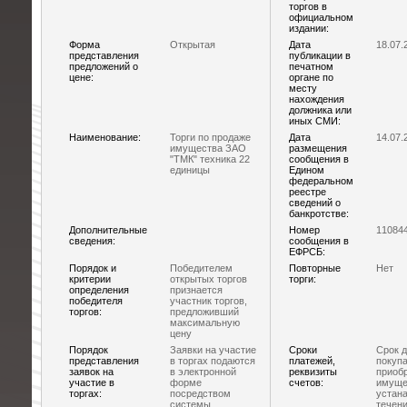
торгов в
официальном
издании:
Форма
Открытая
Дата
18.07.
представления
публикации в
предложений о
печатном
цене:
органе по
месту
нахождения
должника или
иных СМИ:
Наименование:
Торги по продаже
Дата
14.07.
имущества ЗАО
размещения
"ТМК" техника 22
сообщения в
единицы
Едином
федеральном
реестре
сведений о
банкротстве:
Дополнительные
Номер
11084
сведения:
сообщения в
ЕФРСБ:
Порядок и
Победителем
Повторные
Нет
критерии
открытых торгов
торги:
определения
признается
победителя
участник торгов,
торгов:
предложивший
максимальную
цену
Порядок
Заявки на участие
Сроки
Срок д
представления
в торгах подаются
платежей,
покупа
заявок на
в электронной
реквизиты
приоб
участие в
форме
счетов:
имуще
торгах:
посредством
устан
системы
течени