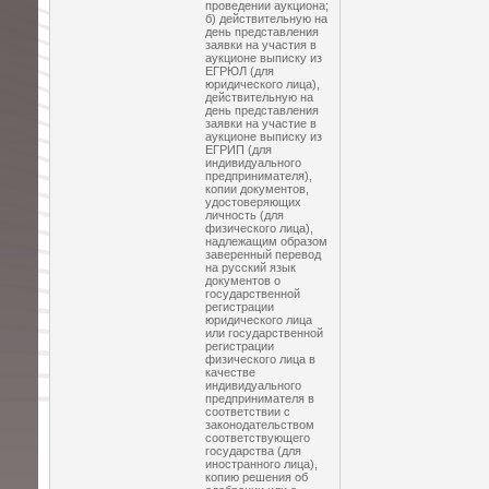
проведении аукциона;
б) действительную на
день представления
заявки на участия в
аукционе выписку из
ЕГРЮЛ (для
юридического лица),
действительную на
день представления
заявки на участие в
аукционе выписку из
ЕГРИП (для
индивидуального
предпринимателя),
копии документов,
удостоверяющих
личность (для
физического лица),
надлежащим образом
заверенный перевод
на русский язык
документов о
государственной
регистрации
юридического лица
или государственной
регистрации
физического лица в
качестве
индивидуального
предпринимателя в
соответствии с
законодательством
соответствующего
государства (для
иностранного лица),
копию решения об