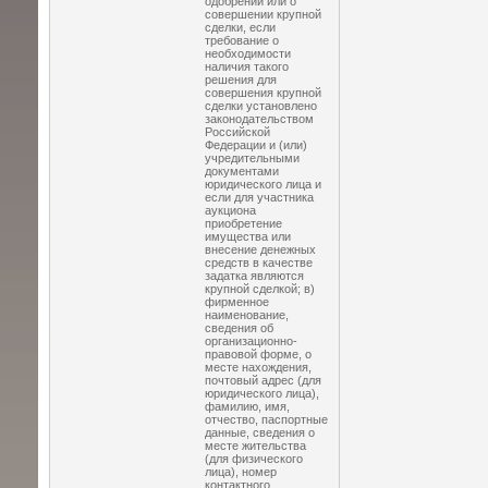
одобрении или о
совершении крупной
сделки, если
требование о
необходимости
наличия такого
решения для
совершения крупной
сделки установлено
законодательством
Российской
Федерации и (или)
учредительными
документами
юридического лица и
если для участника
аукциона
приобретение
имущества или
внесение денежных
средств в качестве
задатка являются
крупной сделкой; в)
фирменное
наименование,
сведения об
организационно-
правовой форме, о
месте нахождения,
почтовый адрес (для
юридического лица),
фамилию, имя,
отчество, паспортные
данные, сведения о
месте жительства
(для физического
лица), номер
контактного