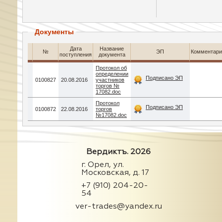
Документы
Дата
Название
№
ЭП
Комментари
поступления
документа
Протокол об
определении
Подписано ЭП
0100827
20.08.2016
участников
торгов №
17082.doc
Протокол
Подписано ЭП
0100872
22.08.2016
торгов
№17082.doc
Вердиктъ. 2026
г. Орел, ул.
Московская, д. 17
+7 (910) 204-20-
54
ver-trades@yandex.ru