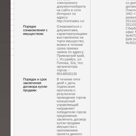
электронного
со дня
документооборота
догово
на сайте в сети
Платеж
Интернет по
ЗАО «
адресу:
рекви
http://vertrades.ru/.
25110
251101
Порядок
Ознакомиться с
Сберба
ознакомления с
документами,
офис 
имуществом:
характеризующими
№4070
выставленное на
БИК 04
торги имущество,
№3010
можно в течение
срока приема
заявок по адресу:
Приморский край,
г. Уссурийск, ул.
Попова, 32а, тел.
организатора
торгов –
89148530130
Порядок и срок
В течение пяти
заключения
дней с даты
договора купли-
подписания
продажи:
протокола о
результатах
проведения торгов
конкурсный
управляющий
направляет
победителю торгов
предложение
заключить договор
купли-продажи
имущества с
приложением
проекта данного