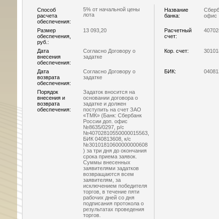
5% от начальной цены
Способ
Название
Сберб
лота
расчета
банка:
офис 
обеспечения:
Размер
13 093,20
Расчетный
40702
обеспечения,
счет:
руб.:
Дата
Согласно Договору о
Кор. счет:
30101
внесения
задатке
обеспечения:
Дата
Согласно Договору о
БИК:
04081
возврата
задатке
обеспечения:
Порядок
Задаток вносится на
внесения и
основании договора о
возврата
задатке и должен
обеспечения:
поступить на счет ЗАО
«ТМК» (Банк: Сбербанк
России доп. офис
№8635/0297, р/с
№40702810550000015563,
БИК 040813608, к/с
№30101810600000000608
) за три дня до окончания
срока приема заявок.
Суммы внесенных
заявителями задатков
возвращаются всем
заявителям, за
исключением победителя
торгов, в течение пяти
рабочих дней со дня
подписания протокола о
результатах проведения
торгов.