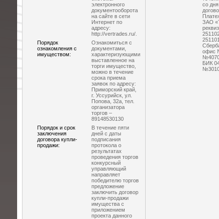
электронного
со дня
документооборота
догово
на сайте в сети
Платеж
Интернет по
ЗАО «
адресу:
рекви
http://vertrades.ru/.
25110
251101
Порядок
Ознакомиться с
Сберба
ознакомления с
документами,
офис 
имуществом:
характеризующими
№4070
выставленное на
БИК 04
торги имущество,
№3010
можно в течение
срока приема
заявок по адресу:
Приморский край,
г. Уссурийск, ул.
Попова, 32а, тел.
организатора
торгов –
89148530130
Порядок и срок
В течение пяти
заключения
дней с даты
договора купли-
подписания
продажи:
протокола о
результатах
проведения торгов
конкурсный
управляющий
направляет
победителю торгов
предложение
заключить договор
купли-продажи
имущества с
приложением
проекта данного