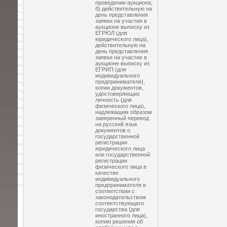
проведении аукциона;
б) действительную на
день представления
заявки на участия в
аукционе выписку из
ЕГРЮЛ (для
юридического лица),
действительную на
день представления
заявки на участие в
аукционе выписку из
ЕГРИП (для
индивидуального
предпринимателя),
копии документов,
удостоверяющих
личность (для
физического лица),
надлежащим образом
заверенный перевод
на русский язык
документов о
государственной
регистрации
юридического лица
или государственной
регистрации
физического лица в
качестве
индивидуального
предпринимателя в
соответствии с
законодательством
соответствующего
государства (для
иностранного лица),
копию решения об