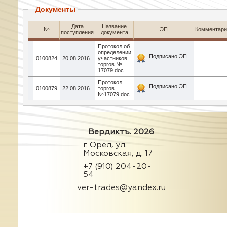
Документы
Дата
Название
№
ЭП
Комментари
поступления
документа
Протокол об
определении
Подписано ЭП
0100824
20.08.2016
участников
торгов №
17079.doc
Протокол
Подписано ЭП
0100879
22.08.2016
торгов
№17079.doc
Вердиктъ. 2026
г. Орел, ул.
Московская, д. 17
+7 (910) 204-20-
54
ver-trades@yandex.ru