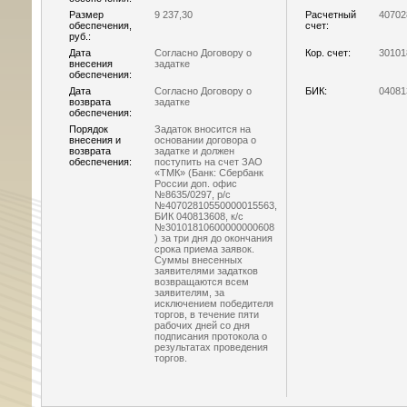
Размер
9 237,30
Расчетный
40702
обеспечения,
счет:
руб.:
Дата
Согласно Договору о
Кор. счет:
30101
внесения
задатке
обеспечения:
Дата
Согласно Договору о
БИК:
04081
возврата
задатке
обеспечения:
Порядок
Задаток вносится на
внесения и
основании договора о
возврата
задатке и должен
обеспечения:
поступить на счет ЗАО
«ТМК» (Банк: Сбербанк
России доп. офис
№8635/0297, р/с
№40702810550000015563,
БИК 040813608, к/с
№30101810600000000608
) за три дня до окончания
срока приема заявок.
Суммы внесенных
заявителями задатков
возвращаются всем
заявителям, за
исключением победителя
торгов, в течение пяти
рабочих дней со дня
подписания протокола о
результатах проведения
торгов.