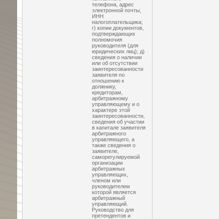
телефона, адрес
электронной почты,
ИНН
налогоплательщика;
г) копии документов,
подтверждающих
полномочия
руководителя (для
юридических лиц); д)
сведения о наличии
или об отсутствии
заинтересованности
заявителя по
отношению к
должнику,
кредиторам,
арбитражному
управляющему и о
характере этой
заинтересованности,
сведения об участии
в капитале заявителя
арбитражного
управляющего, а
также сведения о
заявителе,
саморегулируемой
организации
арбитражных
управляющих,
членом или
руководителем
которой является
арбитражный
управляющий.
Руководство для
претендентов и