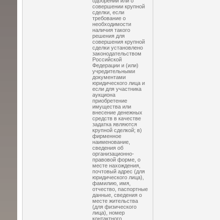
одобрении или о
совершении крупной
сделки, если
требование о
необходимости
наличия такого
решения для
совершения крупной
сделки установлено
законодательством
Российской
Федерации и (или)
учредительными
документами
юридического лица и
если для участника
аукциона
приобретение
имущества или
внесение денежных
средств в качестве
задатка являются
крупной сделкой; в)
фирменное
наименование,
сведения об
организационно-
правовой форме, о
месте нахождения,
почтовый адрес (для
юридического лица),
фамилию, имя,
отчество, паспортные
данные, сведения о
месте жительства
(для физического
лица), номер
контактного