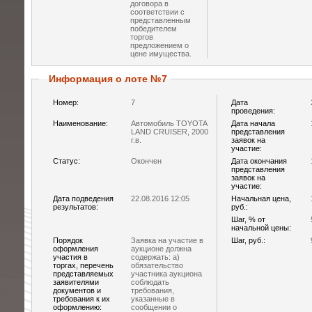
договора в
соответствии с
представленным
победителем
торгов
предложением о
цене имущества.
Информация о лоте №7
Номер:
7
Дата
проведения:
Наименование:
Автомобиль TOYOTA
Дата начала
LAND CRUISER, 2000
представления
г.в.
заявок на
участие:
Статус:
Окончен
Дата окончания
представления
заявок на
участие:
Дата подведения
22.08.2016 12:05
Начальная цена,
результатов:
руб.:
Шаг, % от
начальной цены:
Порядок
Заявка на участие в
Шаг, руб.:
оформления
аукционе должна
участия в
содержать: а)
торгах, перечень
обязательство
представляемых
участника аукциона
заявителями
соблюдать
документов и
требования,
требования к их
указанные в
оформлению:
сообщении о