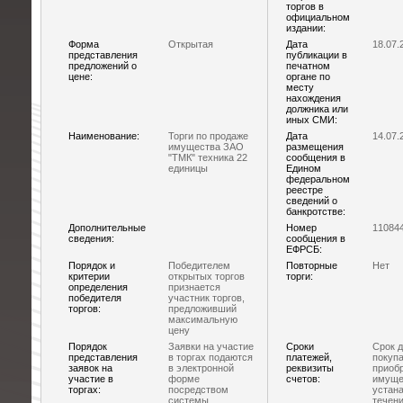
торгов в
официальном
издании:
Форма
Открытая
Дата
18.07.
представления
публикации в
предложений о
печатном
цене:
органе по
месту
нахождения
должника или
иных СМИ:
Наименование:
Торги по продаже
Дата
14.07.
имущества ЗАО
размещения
"ТМК" техника 22
сообщения в
единицы
Едином
федеральном
реестре
сведений о
банкротстве:
Дополнительные
Номер
11084
сведения:
сообщения в
ЕФРСБ:
Порядок и
Победителем
Повторные
Нет
критерии
открытых торгов
торги:
определения
признается
победителя
участник торгов,
торгов:
предложивший
максимальную
цену
Порядок
Заявки на участие
Сроки
Срок д
представления
в торгах подаются
платежей,
покупа
заявок на
в электронной
реквизиты
приоб
участие в
форме
счетов:
имуще
торгах:
посредством
устан
системы
течени