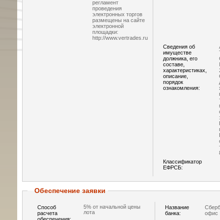
регламент
проведения
электронных торгов
размещены на сайте
электронной
площадки:
http://www.vertrades.ru
Сведения об
имуществе
должника, его
составе,
характеристиках,
описание,
порядок
ознакомления:
Классификатор
ЕФРСБ:
Обеспечение заявки
5% от начальной цены
Способ
Название
Сберб
лота
расчета
банка:
офис 
обеспечения: