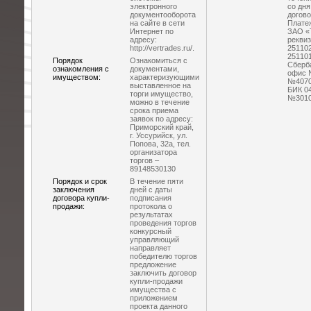
электронного
со дня
документооборота
догово
на сайте в сети
Платеж
Интернет по
ЗАО «
адресу:
рекви
http://vertrades.ru/.
25110
251101
Порядок
Ознакомиться с
Сберба
ознакомления с
документами,
офис 
имуществом:
характеризующими
№4070
выставленное на
БИК 04
торги имущество,
№3010
можно в течение
срока приема
заявок по адресу:
Приморский край,
г. Уссурийск, ул.
Попова, 32а, тел.
организатора
торгов –
89148530130
Порядок и срок
В течение пяти
заключения
дней с даты
договора купли-
подписания
продажи:
протокола о
результатах
проведения торгов
конкурсный
управляющий
направляет
победителю торгов
предложение
заключить договор
купли-продажи
имущества с
приложением
проекта данного