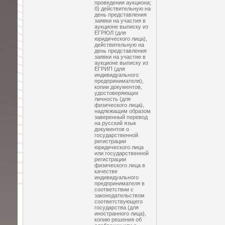
проведении аукциона;
б) действительную на
день представления
заявки на участия в
аукционе выписку из
ЕГРЮЛ (для
юридического лица),
действительную на
день представления
заявки на участие в
аукционе выписку из
ЕГРИП (для
индивидуального
предпринимателя),
копии документов,
удостоверяющих
личность (для
физического лица),
надлежащим образом
заверенный перевод
на русский язык
документов о
государственной
регистрации
юридического лица
или государственной
регистрации
физического лица в
качестве
индивидуального
предпринимателя в
соответствии с
законодательством
соответствующего
государства (для
иностранного лица),
копию решения об