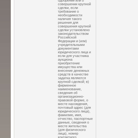
одобрении или о
совершении крупной
сделки, если
требование о
необходимости
наличия такого
решения для
совершения крупной
сделки установлено
законодательством
Российской
Федерации и (или)
учредительными
документами
юридического лица и
если для участника
аукциона
приобретение
имущества или
внесение денежных
средств в качестве
задатка являются
крупной сделкой; в)
фирменное
наименование,
сведения об
организационно-
правовой форме, о
месте нахождения,
почтовый адрес (для
юридического лица),
фамилию, имя,
отчество, паспортные
данные, сведения о
месте жительства
(для физического
лица), номер
контактного