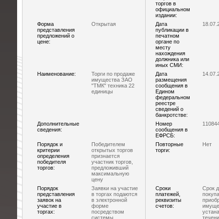
торгов в
официальном
издании:
Форма
Открытая
Дата
18.07.
представления
публикации в
предложений о
печатном
цене:
органе по
месту
нахождения
должника или
иных СМИ:
Наименование:
Торги по продаже
Дата
14.07.
имущества ЗАО
размещения
"ТМК" техника 22
сообщения в
единицы
Едином
федеральном
реестре
сведений о
банкротстве:
Дополнительные
Номер
11084
сведения:
сообщения в
ЕФРСБ:
Порядок и
Победителем
Повторные
Нет
критерии
открытых торгов
торги:
определения
признается
победителя
участник торгов,
торгов:
предложивший
максимальную
цену
Порядок
Заявки на участие
Сроки
Срок д
представления
в торгах подаются
платежей,
покупа
заявок на
в электронной
реквизиты
приоб
участие в
форме
счетов:
имуще
торгах:
посредством
устан
системы
течени