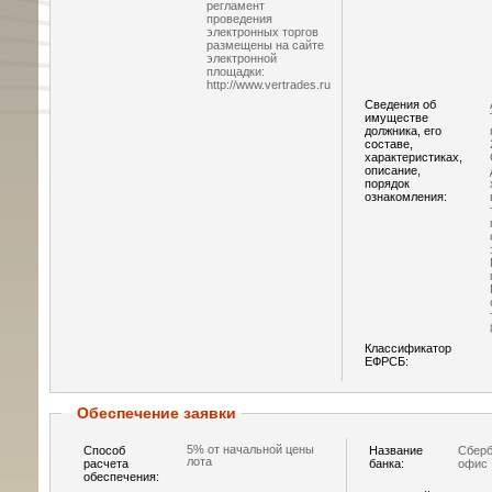
регламент
проведения
электронных торгов
размещены на сайте
электронной
площадки:
http://www.vertrades.ru
Сведения об
имуществе
должника, его
составе,
характеристиках,
описание,
порядок
ознакомления:
Классификатор
ЕФРСБ:
Обеспечение заявки
5% от начальной цены
Способ
Название
Сберб
лота
расчета
банка:
офис 
обеспечения: