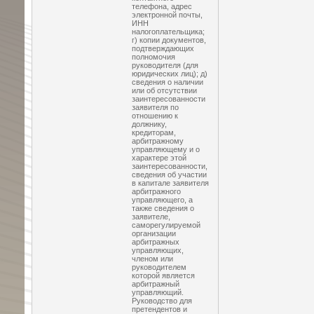
телефона, адрес
электронной почты,
ИНН
налогоплательщика;
г) копии документов,
подтверждающих
полномочия
руководителя (для
юридических лиц); д)
сведения о наличии
или об отсутствии
заинтересованности
заявителя по
отношению к
должнику,
кредиторам,
арбитражному
управляющему и о
характере этой
заинтересованности,
сведения об участии
в капитале заявителя
арбитражного
управляющего, а
также сведения о
заявителе,
саморегулируемой
организации
арбитражных
управляющих,
членом или
руководителем
которой является
арбитражный
управляющий.
Руководство для
претендентов и