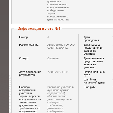
договора в
соответствии с
представленным
победителем
торгов
предложением о
цене имущества.
Информация о лоте №6
Номер:
6
Дата
проведения:
Наименование:
Автомобиль TOYOTA
Дата начала
CAMRY, 2004 г.в.
представления
заявок на
участие:
Статус:
Окончен
Дата окончания
представления
заявок на
участие:
Дата подведения
22.08.2016 11:44
Начальная цена,
результатов:
руб.:
Шаг, % от
начальной цены:
Порядок
Заявка на участие в
Шаг, руб.:
оформления
аукционе должна
участия в
содержать: а)
торгах, перечень
обязательство
представляемых
участника аукциона
заявителями
соблюдать
документов и
требования,
требования к их
указанные в
оформлению:
сообщении о