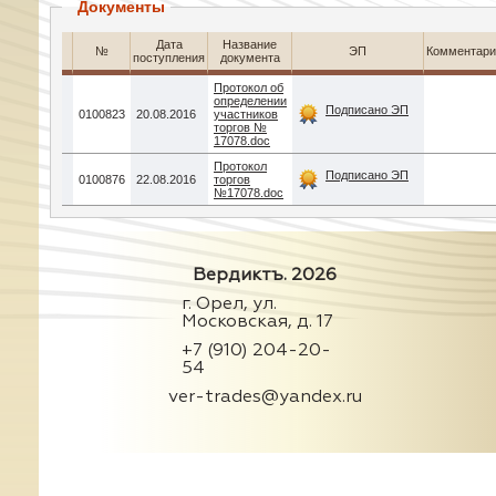
Документы
Дата
Название
№
ЭП
Комментари
поступления
документа
Протокол об
определении
Подписано ЭП
0100823
20.08.2016
участников
торгов №
17078.doc
Протокол
Подписано ЭП
0100876
22.08.2016
торгов
№17078.doc
Вердиктъ. 2026
г. Орел, ул.
Московская, д. 17
+7 (910) 204-20-
54
ver-trades@yandex.ru