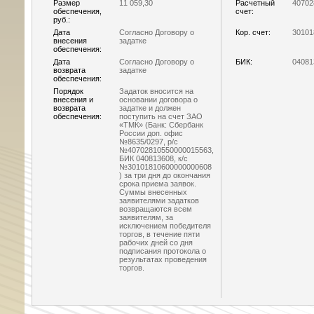
Размер
11 059,30
Расчетный
40702
обеспечения,
счет:
руб.:
Дата
Согласно Договору о
Кор. счет:
30101
внесения
задатке
обеспечения:
Дата
Согласно Договору о
БИК:
04081
возврата
задатке
обеспечения:
Порядок
Задаток вносится на
внесения и
основании договора о
возврата
задатке и должен
обеспечения:
поступить на счет ЗАО
«ТМК» (Банк: Сбербанк
России доп. офис
№8635/0297, р/с
№40702810550000015563,
БИК 040813608, к/с
№30101810600000000608
) за три дня до окончания
срока приема заявок.
Суммы внесенных
заявителями задатков
возвращаются всем
заявителям, за
исключением победителя
торгов, в течение пяти
рабочих дней со дня
подписания протокола о
результатах проведения
торгов.