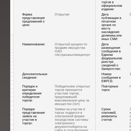
торгов в
официальном
издании:
Форма
Открытая
Дата
представления
публикации в
предложений о
печатном
цене:
органе по
месту
нахождения
должника или
иных СМИ:
Наименование:
Открытый аукцион по
Дата
продаже имущества
размещения
ОАО
сообщения в
«Астраханьплемцентр»
Едином
федеральном
реестре
сведений о
банкротстве:
Дополнительные
Номер
сведения:
сообщения в
ЕФРСБ:
Порядок и
Победителем открытых
Повторные
критерии
торгов признается
торги:
определения
участник торгов,
победителя
предложивший
торгов:
максимальную цену за
имущество (лот)
Порядок
Заявки на участие в
Сроки
представления
торгах подаются в
платежей,
заявок на
электронной форме
реквизиты
участие в
посредством системы
счетов:
торгах:
электронного
документооборота на
сайте в сети Интернет
р