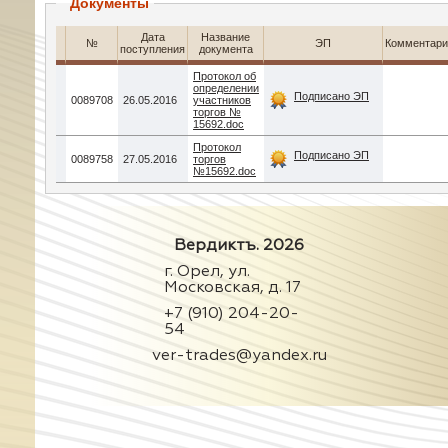
Документы
Дата
Название
№
ЭП
Комментари
поступления
документа
Протокол об
определении
Подписано ЭП
0089708
26.05.2016
участников
торгов №
15692.doc
Протокол
Подписано ЭП
0089758
27.05.2016
торгов
№15692.doc
Вердиктъ. 2026
г. Орел, ул.
Московская, д. 17
+7 (910) 204-20-
54
ver-trades@yandex.ru