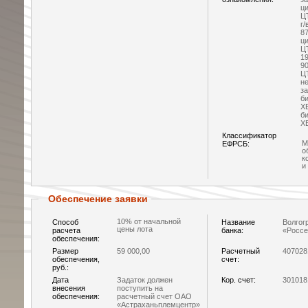
ц
ЦТ
г/
8
ц
ЦТ
19
9
ЦТ
не
за
б
ХБ
б
ХБ
Классификатор
М
ЕФРСБ:
о
к
и
Обеспечение заявки
10% от начальной
Способ
Название
Волгог
цены лота
расчета
банка:
«Россе
обеспечения:
Размер
59 000,00
Расчетный
407028
обеспечения,
счет:
руб.:
Дата
Задаток должен
Кор. счет:
301018
внесения
поступить на
обеспечения:
расчетный счет ОАО
«Астраханьплемцентр»