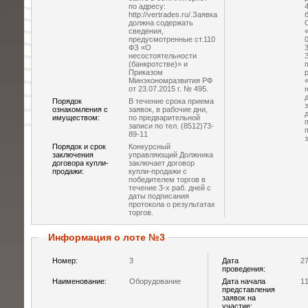
по адресу:
http://vertrades.ru/.Заявка
должна содержать
сведения,
предусмотренные ст.110
ФЗ «О
несостоятельности
(банкротстве)» и
Приказом
Минэкономразвития РФ
от 23.07.2015 г. № 495.
Порядок
В течение срока приема
ознакомления с
заявок, в рабочие дни,
имуществом:
по предварительной
записи по тел. (8512)73-
89-11
Порядок и срок
Конкурсный
заключения
управляющий Должника
договора купли-
заключает договор
продажи:
купли-продажи с
победителем торгов в
течение 3-х раб. дней с
даты подписания
протокола о результатах
торгов.
Информация о лоте №3
Номер:
3
Дата
27
проведения:
Наименование:
Оборудование
Дата начала
11
представления
заявок на
участие: