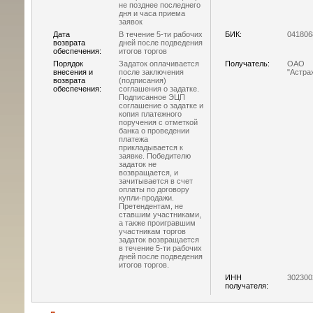
не позднее последнего
дня и часа приема
заявок
Дата
В течение 5-ти рабочих
БИК:
041806
возврата
дней после подведения
обеспечения:
итогов торгов
Порядок
Задаток оплачивается
Получатель:
ОАО
внесения и
после заключения
"Астра
возврата
(подписания)
обеспечения:
соглашения о задатке.
Подписанное ЭЦП
соглашение о задатке и
копия платежного
поручения с отметкой
банка о проведении
платежа
прикладывается к
заявке. Победителю
задаток не
возвращается, и
зачитывается в счет
оплаты по договору
купли-продажи.
Претендентам, не
ставшим участниками,
а также проигравшим
участникам торгов
задаток возвращается
в течение 5-ти рабочих
дней после подведения
итогов торгов.
ИНН
302300
получателя: