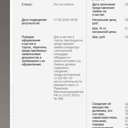
Статус:
Не состоялся
Дата окончания
25
представления
заявок на
участие:
Дата подведения
27.05.2016 09:00
Начальная цена,
59
результатов:
руб.:
Шаг, % от
5,
начальной цены:
Порядок
Для участия в
Шаг, руб.:
29
оформления
торгах претенденты
участия в
представляют
торгах, перечень
заявки оператору
представляемых
электронной
заявителями
площадки
документов и
«Вердиктъ»
требования к их
(www.vertrades.ru).
оформлению:
Заявка должна
содержать
сведения,
предусмотренные
ст.110 ФЗ «О
несостоятельности
(банкротстве)» и
Приказом
Минэкономразвития
РФ от 23.07.2015 г.
№ 495.
Сведения об
Ц
имуществе
ЦТ
должника, его
г/
составе,
7
характеристиках,
ц
описание,
ЦТ
порядок
не
ознакомления:
з