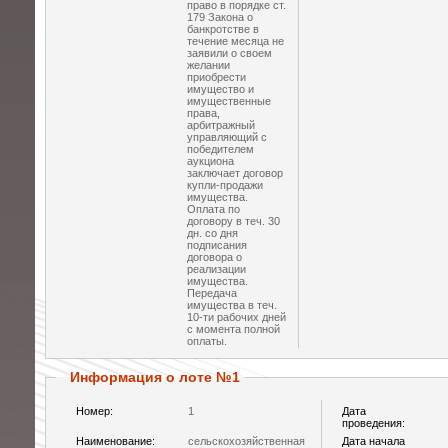
право в порядке ст.
179 Закона о
банкротстве в
течение месяца не
заявили о своем
желании
приобрести
имущество и
имущественные
права,
арбитражный
управляющий с
победителем
аукциона
заключает договор
купли-продажи
имущества.
Оплата по
договору в теч. 30
дн. со дня
подписания
договора о
реализации
имущества.
Передача
имущества в теч.
10-ти рабочих дней
с момента полной
оплаты.
Информация о лоте №1
Номер:
1
Дата
проведения:
Наименование:
сельскохозяйственная
Дата начала