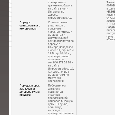
электронного
Талов
документооборота
40702
на сайте в сети
в фил
Интернет по
«БИНБ
адресу:
Ульян
http://vertrades.ru/.
047308
30101
Порядок
Ознакомление
ИНН 3
ознакомления с
участников с
Задат
имуществом:
условиями,
внесе
характеристиками
посту
имущества и
средс
документацией
«Ягод
осуществляется по
адресу: г.
Самара,Заводское
шоссе,11, оф. 401 с
11-00 до 16-00 ч.,
предварительно
позвонив по
тел.846 279 52 78 и
на сайте
(http://vertrades.ru/).
Ознакомление с
имуществом по
месту его
нахождения
Порядок и срок
Победителем
заключения
аукциона
договора купли-
признается
продажи:
участник,
предложивший
наиболее высокую
цену. В случае,
если лица,
имеющие
преимущественное