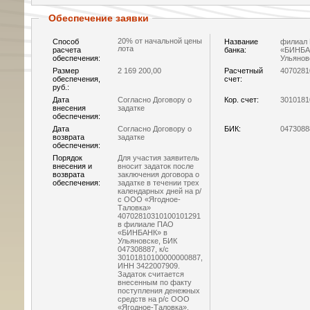
Обеспечение заявки
20% от начальной цены
Способ
Название
филиал
лота
расчета
банка:
«БИНБА
обеспечения:
Ульянов
Размер
2 169 200,00
Расчетный
4070281
обеспечения,
счет:
руб.:
Дата
Согласно Договору о
Кор. счет:
3010181
внесения
задатке
обеспечения:
Дата
Согласно Договору о
БИК:
0473088
возврата
задатке
обеспечения:
Порядок
Для участия заявитель
внесения и
вносит задаток после
возврата
заключения договора о
обеспечения:
задатке в течении трех
календарных дней на р/
с ООО «Ягодное-
Таловка»
40702810310100101291
в филиале ПАО
«БИНБАНК» в
Ульяновске, БИК
047308887, к/с
30101810100000000887,
ИНН 3422007909.
Задаток считается
внесенным по факту
поступления денежных
средств на р/с ООО
«Ягодное-Таловка».