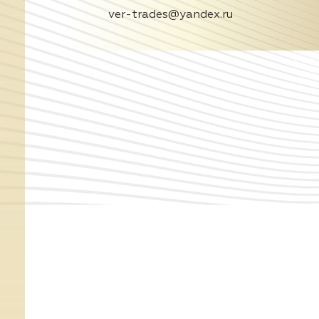
ver-trades@yandex.ru