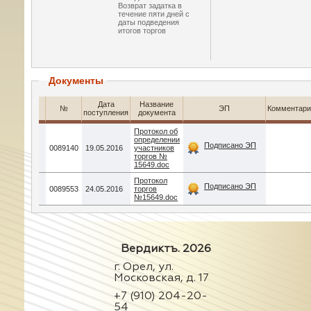
Возврат задатка в
течение пяти дней с
даты подведения
итогов торгов
Документы
Дата
Название
№
ЭП
Комментари
поступления
документа
Протокол об
определении
Подписано ЭП
0089140
19.05.2016
участников
торгов №
15649.doc
Протокол
Подписано ЭП
0089553
24.05.2016
торгов
№15649.doc
Вердиктъ. 2026
г. Орел, ул.
Московская, д. 17
+7 (910) 204-20-
54