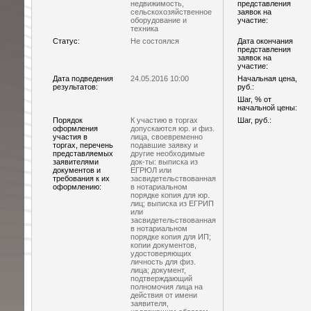
недвижимость,
представления
сельскохозяйственное
заявок на
оборудование и
участие:
техника
Статус:
Не состоялся
Дата окончания
представления
заявок на
участие:
Дата подведения
24.05.2016 10:00
Начальная цена,
результатов:
руб.:
Шаг, % от
начальной цены:
Порядок
К участию в торгах
Шаг, руб.:
оформления
допускаются юр. и физ.
участия в
лица, своевременно
торгах, перечень
подавшие заявку и
представляемых
другие необходимые
заявителями
док-ты: выписка из
документов и
ЕГРЮЛ или
требования к их
засвидетельствованная
оформлению:
в нотариальном
порядке копия для юр.
лиц; выписка из ЕГРИП
или
засвидетельствованная
в нотариальном
порядке копия для ИП;
копии документов,
удостоверяющих
личность для физ.
лица; документ,
подтверждающий
полномочия лица на
действия от имени
заявителя,