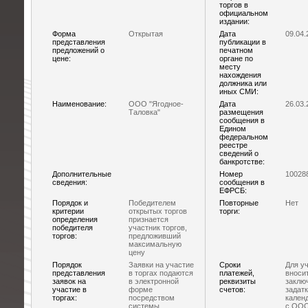
торгов в
официальном
издании:
Форма
Открытая
Дата
09.04.
представления
публикации в
предложений о
печатном
цене:
органе по
месту
нахождения
должника или
иных СМИ:
Наименование:
ООО "Ягодное-
Дата
26.03.
Таловка"
размещения
сообщения в
Едином
федеральном
реестре
сведений о
банкротстве:
Дополнительные
Номер
10028
сведения:
сообщения в
ЕФРСБ:
Порядок и
Победителем
Повторные
Нет
критерии
открытых торгов
торги:
определения
признается
победителя
участник торгов,
торгов:
предложивший
максимальную
цену
Порядок
Заявки на участие
Сроки
Для у
представления
в торгах подаются
платежей,
вносит
заявок на
в электронной
реквизиты
заклю
участие в
форме
счетов:
задатк
торгах:
посредством
календ
системы
с ООО