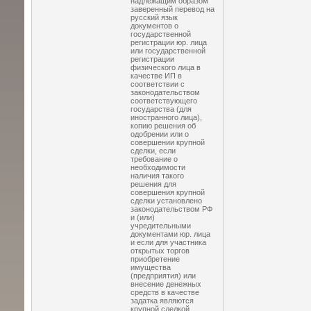
надлежащим образом
заверенный перевод на
русский язык
документов о
государственной
регистрации юр. лица
или государственной
регистрации
физического лица в
качестве ИП в
соответствии с
законодательством
соответствующего
государства (для
иностранного лица),
копию решения об
одобрении или о
совершении крупной
сделки, если
требование о
необходимости
наличия такого
решения для
совершения крупной
сделки установлено
законодательством РФ
и (или)
учредительными
документами юр. лица
и если для участника
открытых торгов
приобретение
имущества
(предприятия) или
внесение денежных
средств в качестве
задатка являются
крупной сделкой,