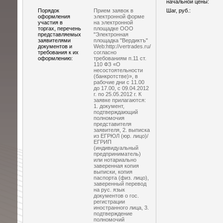
начальной цены:
Порядок
Прием заявок в
Шаг, руб.:
оформления
электронной форме
участия в
на электронной
торгах, перечень
площадке ООО
представляемых
"Электронная
заявителями
площадка "Вердиктъ"
документов и
Web:http://vertrades.ru/
требования к их
согласно
оформлению:
требованиям п.11 ст.
110 ФЗ «О
несостоятельности
(банкротстве)», в
рабочие дни с 11.00
до 17.00, с 09.04.2012
г. по 25.05.2012 г. К
заявке прилагаются:
1. документ,
подтверждающий
полномочия
представителя
заявителя, 2. выписка
из ЕГРЮЛ (юр. лицо)/
ЕГРИП
(индивидуальный
предприниматель)
или нотариально
заверенная копия
выписки, копия
паспорта (физ. лицо),
заверенный перевод
на рус. язык
документов о гос.
регистрации
иностранного лица, 3.
подтверждение
полномочий