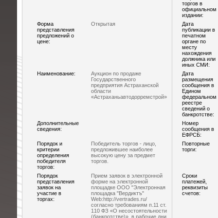
торгов в
официальном
издании:
Форма
Открытая
Дата
представления
публикации в
предложений о
печатном
цене:
органе по
месту
нахождения
должника или
иных СМИ:
Наименование:
Аукцион по продаже
Дата
Государственного
размещения
предприятия Астраханской
сообщения в
области
Едином
«Астраханьавтодорремстрой»
федеральном
реестре
сведений о
банкротстве:
Дополнительные
Номер
сведения:
сообщения в
ЕФРСБ:
Порядок и
Победитель торгов - лицо,
Повторные
критерии
предложившее наиболее
торги:
определения
высокую цену за предмет
победителя
торгов.
торгов:
Порядок
Прием заявок в электронной
Сроки
представления
форме на электронной
платежей,
заявок на
площадке ООО "Электронная
реквизиты
участие в
площадка "Вердиктъ"
счетов:
торгах:
Web:http://vertrades.ru/
согласно требованиям п.11 ст.
110 ФЗ «О несостоятельности
(банкротстве)», в рабочие дни