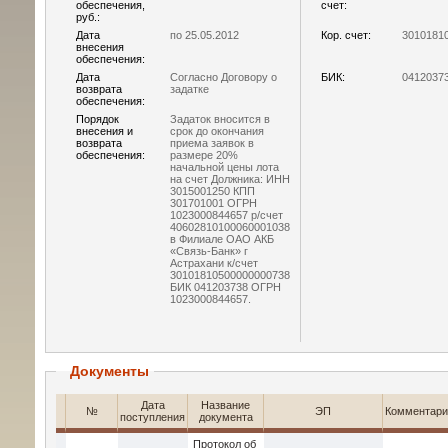
обеспечения,
счет:
руб.:
Дата
по 25.05.2012
Кор. счет:
3010181
внесения
обеспечения:
Дата
Согласно Договору о
БИК:
0412037
возврата
задатке
обеспечения:
Порядок
Задаток вносится в
внесения и
срок до окончания
возврата
приема заявок в
обеспечения:
размере 20%
начальной цены лота
на счет Должника: ИНН
3015001250 КПП
301701001 ОГРН
1023000844657 р/счет
40602810100060001038
в Филиале ОАО АКБ
«Связь-Банк» г
Астрахани к/счет
30101810500000000738
БИК 041203738 ОГРН
1023000844657.
Документы
Дата
Название
№
ЭП
Комментари
поступления
документа
Протокол об