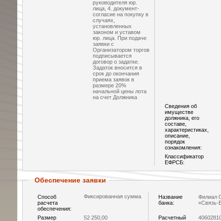
руководителя юр.
лица, 4. документ-
согласие на покупку в
случаях,
установленных
законом и уставом
юр. лица. При подаче
заявки с
Организатором торгов
подписывается
договор о задатке.
Задаток вносится в
срок до окончания
приема заявок в
размере 20%
начальной цены лота
на счет Должника
Сведения об
имуществе
должника, его
составе,
характеристиках,
описание,
порядок
ознакомления:
Классификатор
ЕФРСБ:
Обеспечение заявки
Фиксированная сумма
Способ
Название
Филиал 
расчета
банка:
«Связь-
обеспечения:
Размер
52 250,00
Расчетный
4060281