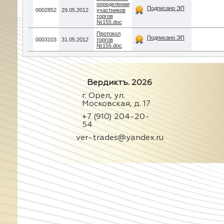
определении
Подписано ЭП
0002852
29.05.2012
участников
торгов
№155.doc
Протокол
Подписано ЭП
0003103
31.05.2012
торгов
№155.doc
Вердиктъ. 2026
г. Орел, ул.
Московская, д. 17
+7 (910) 204-20-
54
ver-trades@yandex.ru