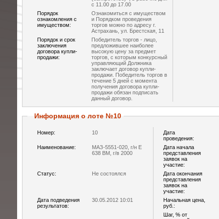
с 11.00 до 17.00
Порядок
Ознакомиться с имуществом
ознакомления с
и Порядком проведения
имуществом:
торгов можно по адресу г.
Астрахань, ул. Брестская, 11
Порядок и срок
Победитель торгов - лицо,
заключения
предложившее наиболее
договора купли-
высокую цену за предмет
продажи:
торгов, с которым конкурсный
управляющий Должника
заключает договор купли-
продажи. Победитель торгов в
течение 5 дней с момента
получения договора купли-
продажи обязан подписать
данный договор.
Информация о лоте №10
Номер:
10
Дата
проведения:
Наименование:
МАЗ-5551-020, г/н Е
Дата начала
638 ВМ, г/в 2000
представления
заявок на
участие:
Статус:
Не состоялся
Дата окончания
представления
заявок на
участие:
Дата подведения
30.05.2012 10:01
Начальная цена,
результатов:
руб.:
Шаг, % от