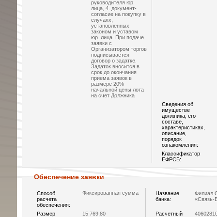
руководителя юр.
лица, 4. документ-
согласие на покупку в
случаях,
установленных
законом и уставом
юр. лица. При подаче
заявки с
Организатором торгов
подписывается
договор о задатке.
Задаток вносится в
срок до окончания
приема заявок в
размере 20%
начальной цены лота
на счет Должника
Сведения об
имуществе
должника, его
составе,
характеристиках,
описание,
порядок
ознакомления:
Классификатор
ЕФРСБ:
Обеспечение заявки
Фиксированная сумма
Способ
Название
Филиал 
расчета
банка:
«Связь-
обеспечения:
Размер
15 769,80
Расчетный
4060281