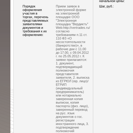
начальной цены:
Порядок
Прием заявок в
Шаг, руб.:
оформления
электронной форме
участия в
на электронной
торгах, перечень
площадке ООО
представляемых
"Электронная
заявителями
площадка "Вердиктъ"
документов и
Web:http://vertrades.ru/
требования к их
согласно
оформлению:
требованиям п.11 ст.
110 ФЗ «О
несостоятельности
(банкротстве)», в
рабочие дни с 11.00
до 17.00, с 09.04.2012
г. по 25.05.2012 г. К
заявке прилагаются:
1. документ,
подтверждающий
полномочия
представителя
заявителя, 2. выписка
из ЕГРЮЛ (юр. лицо)/
ЕГРИП
(индивидуальный
предприниматель)
или нотариально
заверенная копия
выписки, копия
паспорта (физ. лицо),
заверенный перевод
на рус. язык
документов о гос.
регистрации
иностранного лица, 3.
подтверждение
полномочий