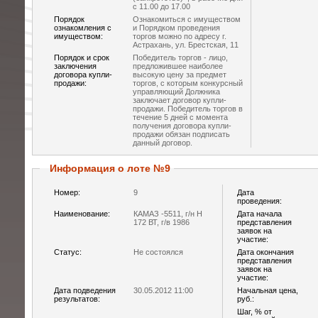
с 11.00 до 17.00
Порядок
Ознакомиться с имуществом
ознакомления с
и Порядком проведения
имуществом:
торгов можно по адресу г.
Астрахань, ул. Брестская, 11
Порядок и срок
Победитель торгов - лицо,
заключения
предложившее наиболее
договора купли-
высокую цену за предмет
продажи:
торгов, с которым конкурсный
управляющий Должника
заключает договор купли-
продажи. Победитель торгов в
течение 5 дней с момента
получения договора купли-
продажи обязан подписать
данный договор.
Информация о лоте №9
Номер:
9
Дата
проведения:
Наименование:
КАМАЗ -5511, г/н Н
Дата начала
172 ВТ, г/в 1986
представления
заявок на
участие:
Статус:
Не состоялся
Дата окончания
представления
заявок на
участие:
Дата подведения
30.05.2012 11:00
Начальная цена,
результатов:
руб.:
Шаг, % от