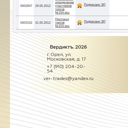
определении
Подписано ЭП
0002847
29.05.2012
участников
торгов
№154.doc
Протокол
Подписано ЭП
0003102
31.05.2012
торгов
№154.doc
Вердиктъ. 2026
г. Орел, ул.
Московская, д. 17
+7 (910) 204-20-
54
ver-trades@yandex.ru