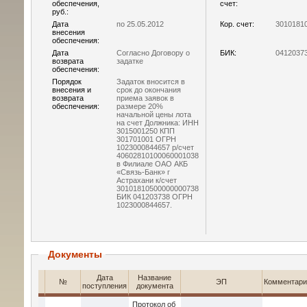
обеспечения,
счет:
руб.:
Дата
по 25.05.2012
Кор. счет:
3010181
внесения
обеспечения:
Дата
Согласно Договору о
БИК:
0412037
возврата
задатке
обеспечения:
Порядок
Задаток вносится в
внесения и
срок до окончания
возврата
приема заявок в
обеспечения:
размере 20%
начальной цены лота
на счет Должника: ИНН
3015001250 КПП
301701001 ОГРН
1023000844657 р/счет
40602810100060001038
в Филиале ОАО АКБ
«Связь-Банк» г
Астрахани к/счет
30101810500000000738
БИК 041203738 ОГРН
1023000844657.
Документы
Дата
Название
№
ЭП
Комментари
поступления
документа
Протокол об