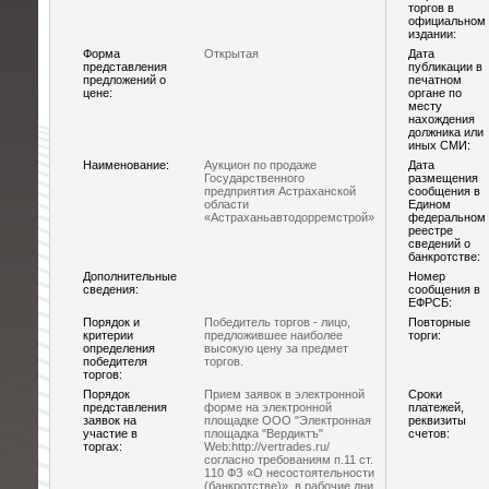
торгов в
официальном
издании:
Форма
Открытая
Дата
представления
публикации в
предложений о
печатном
цене:
органе по
месту
нахождения
должника или
иных СМИ:
Наименование:
Аукцион по продаже
Дата
Государственного
размещения
предприятия Астраханской
сообщения в
области
Едином
«Астраханьавтодорремстрой»
федеральном
реестре
сведений о
банкротстве:
Дополнительные
Номер
сведения:
сообщения в
ЕФРСБ:
Порядок и
Победитель торгов - лицо,
Повторные
критерии
предложившее наиболее
торги:
определения
высокую цену за предмет
победителя
торгов.
торгов:
Порядок
Прием заявок в электронной
Сроки
представления
форме на электронной
платежей,
заявок на
площадке ООО "Электронная
реквизиты
участие в
площадка "Вердиктъ"
счетов:
торгах:
Web:http://vertrades.ru/
согласно требованиям п.11 ст.
110 ФЗ «О несостоятельности
(банкротстве)», в рабочие дни