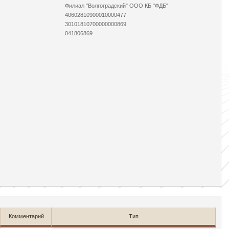
Филиал "Волгоградский" ООО КБ "ФДБ"
40602810900010000477
30101810700000000869
041806869
Комментарий
Тип