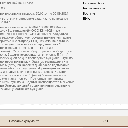
т начальной цены лота
Название банка:
9,00
Расчетный счет:
ток вносится в период с 25.08.14 по 30.09.2014.
Кор. счет:
ответствии с договором задатка, но не позднее
БИК:
.2014 г.
ток вносится на р/с 40602810900010000477 в
але «Волгоградский» ООО КБ «ФДБ», к/с
1810700000000869, БИК 041806869, получатель —
оградское областное государственное унитарное
приятие «Волгоград ЛЕС», назначение платежа:
ток за участие в торгах по продаже лота №.
ток возвращается на счет Претендента
стника): -Участник не будет признан победителем
иона. Задаток возвращается в течение 5 (пяти)
овских дней со дня проведения аукциона. -Аукцион
нан несостоявшимся. Задаток возвращается в
ние 5 (пяти) банковских дней после подписания
окола об итогах аукциона. -Претендент отзывает
ку до даты окончания приема заявок. Задаток
ращается в течение 5 (пяти) банковских дней
е окончания торгов. -Претендент не признан
тником аукциона. Задаток возвращается в течение
яти) банковских дней со дня принятия решения о
изнании участником аукциона.
Название документа
ЭП