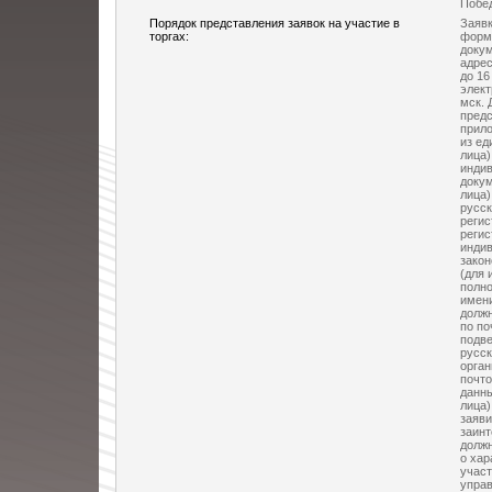
Побед
Порядок представления заявок на участие в
Заявк
торгах:
форм
докум
адресу
до 16
элект
мск. 
предс
прил
из ед
лица)
индив
докум
лица)
русск
регис
регис
индив
закон
(для 
полно
имени
долж
по по
подве
русск
орган
почто
данны
лица)
заяви
заинт
должн
о хар
участ
управ