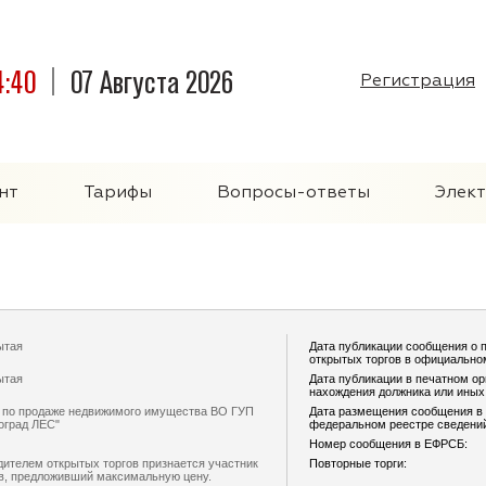
4:40
07 Августа 2026
Регистрация
нт
Тарифы
Вопросы-ответы
Элек
ытая
Дата публикации сообщения о 
открытых торгов в официально
ытая
Дата публикации в печатном ор
нахождения должника или ины
и по продаже недвижимого имущества ВО ГУП
Дата размещения сообщения в
оград ЛЕС"
федеральном реестре сведений
Номер сообщения в ЕФРСБ:
ителем открытых торгов признается участник
Повторные торги:
в, предложивший максимальную цену.