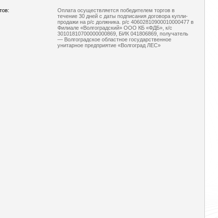
тов:
Оплата осуществляется победителем торгов в
течение 30 дней с даты подписания договора купли-
продажи на р/с должника. р/с 40602810900010000477 в
Филиале «Волгоградский» ООО КБ «ФДБ», к/с
30101810700000000869, БИК 041806869, получатель
— Волгоградское областное государственное
унитарное предприятие «Волгоград ЛЕС»