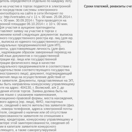
итель определяется отдельно по каждому лоту.
и на участие в торгах подаются в электронной
Сроки платежей, реквизиты сче
е посредством системы электронного
ентооборота на сайте в сети Интернет по
: http://vertrades.ru/ с 11 ч. 00 мин. 25.08.2014 г.
 ч. 00 мин. 30.09.2014 г. Торги проводятся на
ронной площадке 06.10.2014 г. с 10 ч. 00 мин.
Для участия в аукционе претенденты
тавляют заявку на участие в торгах с
ожением копий следующих документов: выписка
иного государственного реестра юр. лиц (для юр.
, выписка из единого государственного реестра
идуальных предпринимателей (для ИП),
енты, удостоверяющие личность (для физ.
, надлежащим образом заверенный перевод на
ий язык документов о государственной
трации юр. лица или государственной
трации физического лица в качестве
идуального предпринимателя в соответствии с
одательством соответствующего государства
иностранного лица); документ, подтверждающий
мочия лица на осуществление действий от
 заявителя. Документы, представляемые на ЭП,
ны быть направлены конкурсному управляющему
чте на адрес: 404130, г. Волжский, а/я 2, до
дения итогов торгов. Заявка должна быть на
ом языке с указанием наименования,
изационно-правовой формы, места нахождения,
вого адреса (юр. лица), ФИО, паспортных
х, сведений о месте жительства заявителя (физ.
, номера телефонов, адреса электронной почты
теля, сведений о наличии или об отсутствии
ересованности заявителя по отношению к
ику, кредиторам, конкурсному управляющему и
актере этой заинтересованности, сведения об
ии в капитале заявителя конкурсного
ляющего, а также саморегулируемой