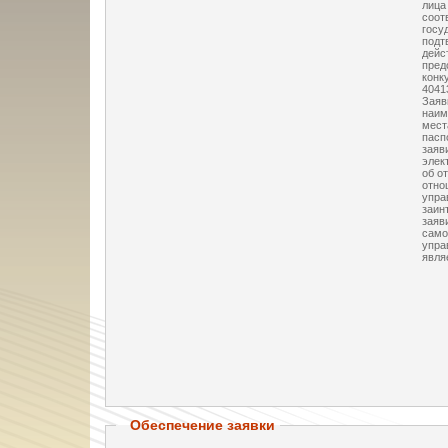
лица
соот
госу
подт
дейс
пред
конк
40413
Заяв
наим
мест
пасп
заяв
элек
об о
отно
упра
заин
заяв
само
упра
явля
Обеспечение заявки