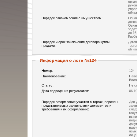
орга
руков
управ
обяза
Порядок ознакомления с имуществом:
Озна
догов
Ознак
задат
до 16
Карбы
Порядок и срок заключения договора купли-
Догов
продажи:
торго
об ит
Информация о лоте №124
Номер:
124
Наименование:
Наве
Волго
Статус:
Не с
Дата подведения результатов:
06.1
Порядок оформления участия в торгах, перечень
Для 
представляемых заявителями документов и
заяв
требования к их оформлению:
след
госу
выпи
инди
доку
надл
язык
лица