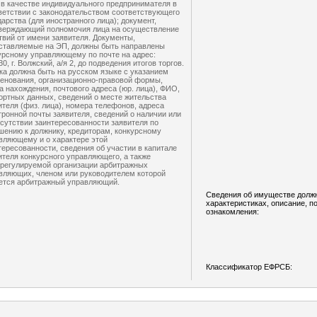
 в качестве индивидуального предпринимателя в
ветствии с законодательством соответствующего
дарства (для иностранного лица); документ,
верждающий полномочия лица на осуществление
твий от имени заявителя. Документы,
ставляемые на ЭП, должны быть направлены
урсному управляющему по почте на адрес:
0, г. Волжский, а/я 2, до подведения итогов торгов.
ка должна быть на русском языке с указанием
енования, организационно-правовой формы,
а нахождения, почтового адреса (юр. лица), ФИО,
ортных данных, сведений о месте жительства
ителя (физ. лица), номера телефонов, адреса
тронной почты заявителя, сведений о наличии или
тсутствии заинтересованности заявителя по
шению к должнику, кредиторам, конкурсному
вляющему и о характере этой
тересованности, сведения об участии в капитале
ителя конкурсного управляющего, а также
регулируемой организации арбитражных
вляющих, членом или руководителем которой
ется арбитражный управляющий.
Сведения об имуществе должни
характеристиках, описание, п
ознакомления:
Классификатор ЕФРСБ: