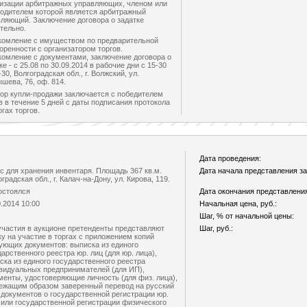
низации арбитражных управляющих, членом или
одителем которой является арбитражный
ляющий. Заключение договора о задатке
тельно.
комление с имуществом по предварительной
оренности с организатором торгов.
омление с документами, заключение договора о
ке - с 25.08 по 30.09.2014 в рабочие дни с 15-30
-30, Волгоградская обл., г. Волжский, ул.
шева, 76, оф. 814.
ор купли-продажи заключается с победителем
в в течение 5 дней с даты подписания протокола
огах торгов.
Дата проведения:
с для хранения инвентаря. Площадь 367 кв.м.
Дата начала представления за
градская обл., г. Калач-на-Дону, ул. Кирова, 119.
остоялся
Дата окончания представления
0.2014 10:00
Начальная цена, руб.:
Шаг, % от начальной цены:
участия в аукционе претенденты представляют
Шаг, руб.:
ку на участие в торгах с приложением копий
ующих документов: выписка из единого
дарственного реестра юр. лиц (для юр. лица),
ска из единого государственного реестра
видуальных предпринимателей (для ИП),
менты, удостоверяющие личность (для физ. лица),
ежащим образом заверенный перевод на русский
 документов о государственной регистрации юр.
 или государственной регистрации физического