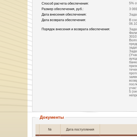
5% о
Способ расчета обеспечения:
Размер обеспечения, руб.:
3 06
Дата внесения обеспечения:
Зада
Дата возврата обеспечения:
В со
06.10
Порядок внесения и возврата обеспечения:
Зада
Фили
3010
Волг
пред
зада
Зада
(Уча
аукц
банк
приз
тече
прот
заяв
возв
посл
учас
5 (п
непр
Документы
№
Дата поступления