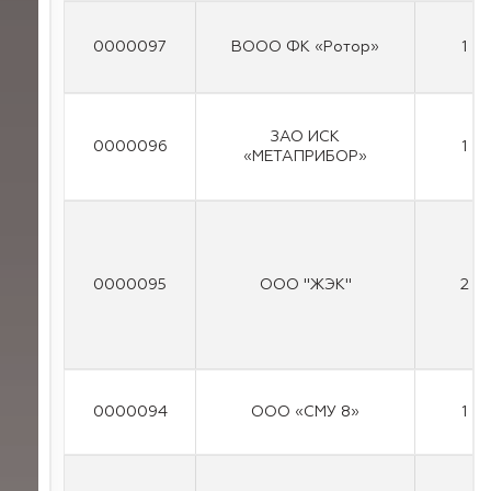
0000097
ВООО ФК «Ротор»
1
ЗAO ИCK
0000096
1
«METAПPИБOP»
0000095
ООО "ЖЭК"
2
0000094
ООО «СМУ 8»
1