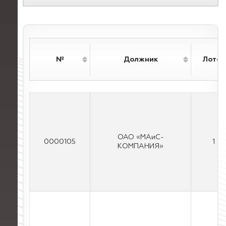
№
Должник
Лотов
OAO «MAиC-
0000105
1
КOMПAНИЯ»