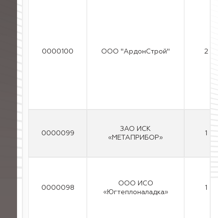
0000100
ООО "АрдонСтрой"
2
ЗAO ИCK
0000099
1
«METAПPИБOP»
ООО ИСО
0000098
1
«Югтеплоналадка»