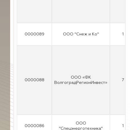
0000089
ООО "Снеж и Ко"
1
ООО «ФК
0000088
7
ВолгоградРегионИнвест»
ООО
0000086
1
"Спецэнерготехника"