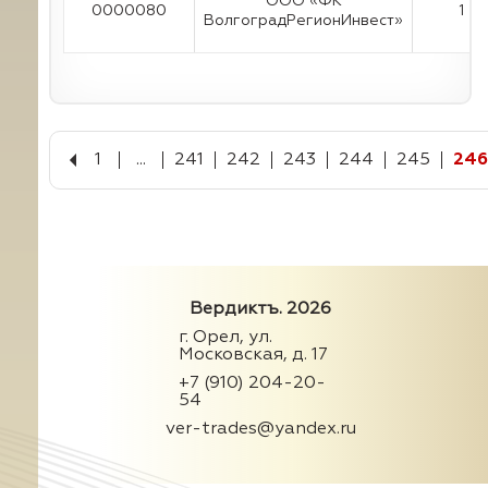
ООО «ФК
0000080
1
ВолгоградРегионИнвест»
1
...
241
242
243
244
245
246
Вердиктъ. 2026
г. Орел, ул.
Московская, д. 17
+7 (910) 204-20-
54
ver-trades@yandex.ru