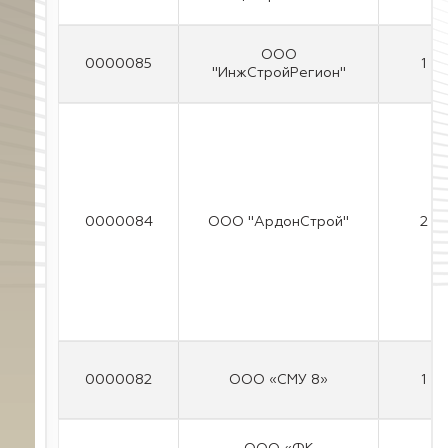
ООО
0000085
1
"ИнжСтройРегион"
0000084
ООО "АрдонСтрой"
2
0000082
ООО «СМУ 8»
1